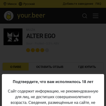
Добавьте заведение
FAQ
Минск
Русский
MUZA
ALTER EGO
Sour - Fruited
• 3,5% ABV
О ПИВЕ
ОСТАВИТЬ ОТЗЫВ
ГДЕ КУПИТЬ
Muza
Пивоварня:
Подтвердите, что вам исполнилось 18 лет
Sour - Fruited
Стиль:
Сайт содержит информацию, не рекомендованную
3,5%
Алкоголь:
для лиц, не достигших совершеннолетнего
Начало
возраста. Сведения, размещённые на сайте, не
29.06.2026
выпуска: