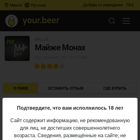
Добавьте заведение
FAQ
Минск
Русский
MALLE
Майже Монах
Non-Alcoholic - IPA
• 0,7% ABV
О ПИВЕ
ОСТАВИТЬ ОТЗЫВ
ГДЕ КУПИТЬ
Malle
Пивоварня:
Подтвердите, что вам исполнилось 18 лет
Non-Alcoholic - IPA
Стиль:
Сайт содержит информацию, не рекомендованную
0,7%
Алкоголь:
для лиц, не достигших совершеннолетнего
Начало
возраста. Сведения, размещённые на сайте, не
26.04.2026
выпуска: