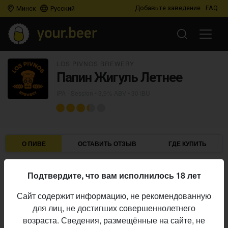
Добавьте заведение
FAQ
Минск
Русский
LOS PIVNOS BREWERY
Папин Жигуль Летнее
IPA - Session
• 3,9% ABV • 30 IBU
О ПИВЕ
ОСТАВИТЬ ОТЗЫВ
ГДЕ КУПИТЬ
Los Pivnos Brewery
Пивоварня:
Подтвердите, что вам исполнилось 18 лет
IPA - Session
Стиль:
Сайт содержит информацию, не рекомендованную
3,9%
Алкоголь:
для лиц, не достигших совершеннолетнего
30 IBU
Горечь:
возраста. Сведения, размещённые на сайте, не
Начало