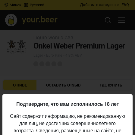
Добавьте заведение
FAQ
Минск
Русский
LIQUID WORLD GBR
Onkel Weber Premium Lager
Lager - Euro Pale
• 4,9% ABV
О ПИВЕ
ОСТАВИТЬ ОТЗЫВ
ГДЕ КУПИТЬ
Liquid World GbR
Пивоварня:
Подтвердите, что вам исполнилось 18 лет
Lager - Euro Pale
Стиль:
Сайт содержит информацию, не рекомендованную
4,9%
Алкоголь:
для лиц, не достигших совершеннолетнего
Начало
возраста. Сведения, размещённые на сайте, не
06.03.2020
выпуска: