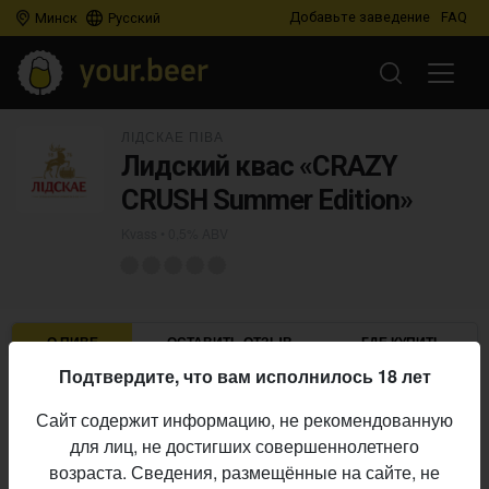
Добавьте заведение
FAQ
Минск
Русский
ЛІДСКАЕ ПІВА
Лидский квас «CRAZY
CRUSH Summer Edition»
Kvass
• 0,5% ABV
О ПИВЕ
ОСТАВИТЬ ОТЗЫВ
ГДЕ КУПИТЬ
Подтвердите, что вам исполнилось 18 лет
Лідскае піва
Пивоварня:
Сайт содержит информацию, не рекомендованную
Kvass
Стиль:
для лиц, не достигших совершеннолетнего
0,5%
Алкоголь:
возраста. Сведения, размещённые на сайте, не
Начало