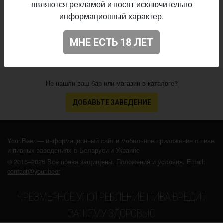
являются рекламой и носят исключительно
01.12.2025
выпуска:
информационный характер.
N/A
Оценка:
МНЕ ЕСТЬ 18 ЛЕТ
Не нашли ваш бар или магазин в каталоге?
ДОБАВЬТЕ ЗАВЕДЕНИЕ
Your.Beer — информационный сайт и мобильное приложение о пиве
и пивных заведениях в Беларуси и Украине
© 2016–2026 Все права защищены.
Положения и условия
. Email:
contact@your.beer
ЧРЕЗМЕРНОЕ УПОТРЕБЛЕНИЕ ПИВА ВРЕДИТ
ВАШЕМУ ЗДОРОВЬЮ