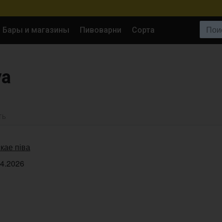
Поиск:
Бары и магазины
Пивоварни
Сорта
va
ТЬ
кае піва
04.2026