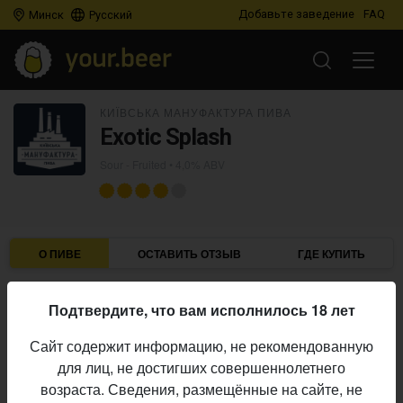
Добавьте заведение
FAQ
Минск
Русский
КИЇВСЬКА МАНУФАКТУРА ПИВА
Exotic Splash
Sour - Fruited
• 4,0% ABV
О ПИВЕ
ОСТАВИТЬ ОТЗЫВ
ГДЕ КУПИТЬ
Київська мануфактура пива
Пивоварня:
Подтвердите, что вам исполнилось 18 лет
Sour - Fruited
Стиль:
Сайт содержит информацию, не рекомендованную
4,0%
Алкоголь:
для лиц, не достигших совершеннолетнего
Начало
возраста. Сведения, размещённые на сайте, не
29.04.2026
выпуска: