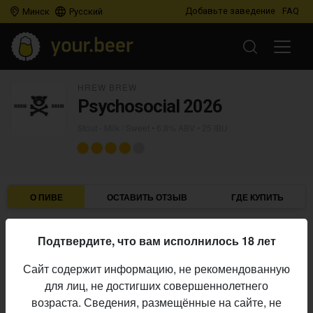
Добавьте заведение
FAQ
Минск
Русский
HREW BREW
Psychosocial 2026
Stout - Milk / Sweet
• 6,8% ABV • 25 IBU
О ПИВЕ
ОСТАВИТЬ ОТЗЫВ
ГДЕ КУПИТЬ
Hrew Brew
Пивоварня:
Подтвердите, что вам исполнилось 18 лет
Stout - Milk / Sweet
Стиль:
Сайт содержит информацию, не рекомендованную
6,8%
Алкоголь:
для лиц, не достигших совершеннолетнего
25 IBU
Горечь:
возраста. Сведения, размещённые на сайте, не
Начало