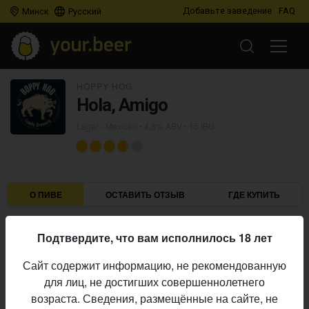
Добавьте заведение
FAQ
Минск
Русский
HOPPY HOG
Hola, Amigo
Lager - Mexican
• 4,8% ABV • 15 IBU
О ПИВЕ
ОСТАВИТЬ ОТЗЫВ
ГДЕ КУПИТЬ
Hoppy Hog
Пивоварня:
Подтвердите, что вам исполнилось 18 лет
Lager - Mexican
Стиль:
Сайт содержит информацию, не рекомендованную
4,8%
Алкоголь:
для лиц, не достигших совершеннолетнего
15 IBU
Горечь:
возраста. Сведения, размещённые на сайте, не
Начало