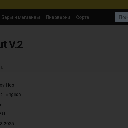
Поиск:
Бары и магазины
Пивоварни
Сорта
t V.2
ТЬ
py Hog
t - English
%
IBU
08.2025