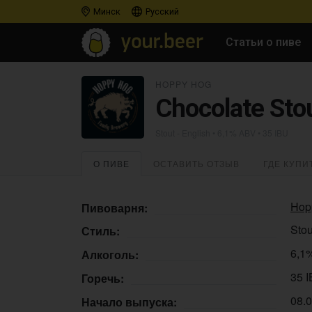
Минск
Русский
Статьи о пиве
HOPPY HOG
Chocolate Stou
Stout - English
• 6,1% ABV • 35 IBU
О ПИВЕ
ОСТАВИТЬ ОТЗЫВ
ГДЕ КУПИ
Hop
Пивоварня:
Stou
Стиль:
6,1
Алкоголь:
35 
Горечь:
08.
Начало выпуска: