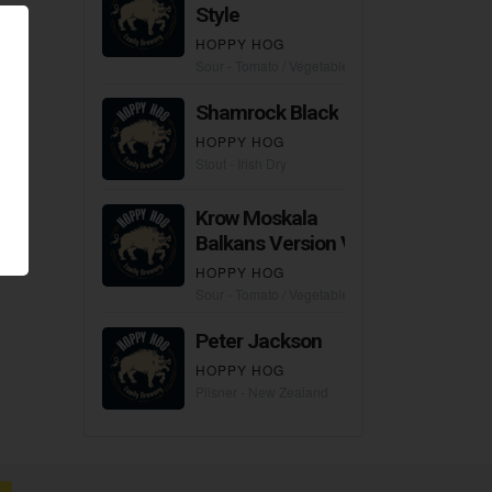
Style
HOPPY HOG
Sour - Tomato / Vegetable Gose
Shamrock Black
HOPPY HOG
Stout - Irish Dry
Krow Moskala
Balkans Version V.3
HOPPY HOG
Sour - Tomato / Vegetable Gose
Peter Jackson
HOPPY HOG
Pilsner - New Zealand