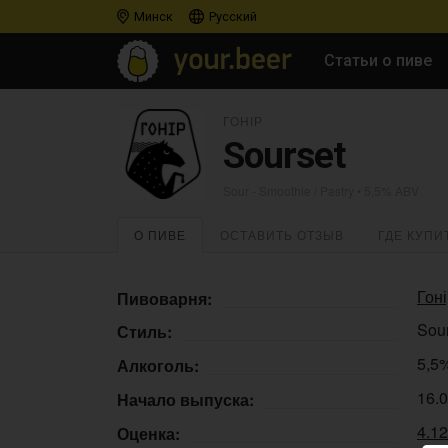
Минск
Русский
Статьи о пиве
ГОНІР
Sourset
Sour - Smoothie / Pastry
• 5,5% ABV
О ПИВЕ
ОСТАВИТЬ ОТЗЫВ
ГДЕ КУПИ
Гон
Пивоварня:
Sour
Стиль:
5,5
Алкоголь:
16.
Начало выпуска:
4.1
Оценка: