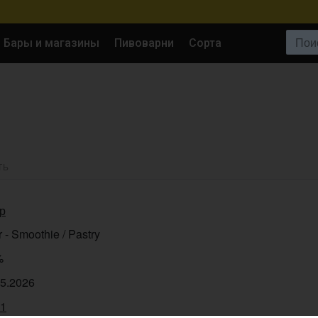
Поиск:
Бары и магазины
Пивоварни
Сорта
ТЬ
ір
 - Smoothie / Pastry
%
05.2026
21