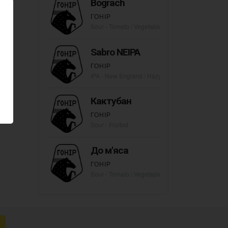
Bograch
ГОНІР
Sour - Tomato / Vegetable Gose
Sabro NEIPA
ГОНІР
IPA - New England / Hazy
Кактубан
ГОНІР
Sour - Fruited
До м'яса
ГОНІР
Sour - Tomato / Vegetable Gose