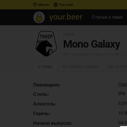
Минск
Русский
Статьи о пиве
ГОНІР
Mono Galaxy
IPA - New England / Hazy
• 5,5% ABV • 1
О ПИВЕ
ОСТАВИТЬ ОТЗЫВ
ГДЕ КУПИ
Гон
Пивоварня:
IPA 
Стиль:
5,5
Алкоголь:
10 
Горечь:
04.
Начало выпуска: