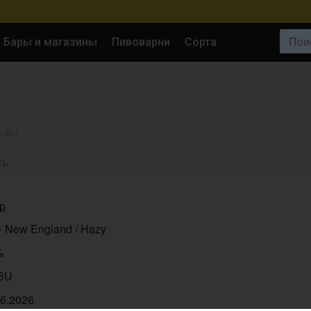
Поиск:
Бары и магазины
Пивоварни
Сорта
0 IBU
ТЬ
ір
- New England / Hazy
%
IBU
06.2026