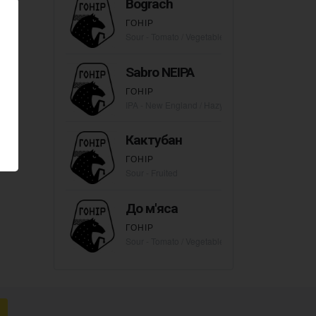
Bograch
ГОНІР
Sour - Tomato / Vegetable Gose
Sabro NEIPA
ГОНІР
IPA - New England / Hazy
Кактубан
ГОНІР
Sour - Fruited
До м'яса
ГОНІР
Sour - Tomato / Vegetable Gose