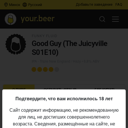
Добавьте заведение
FAQ
Минск
Русский
FUNKY FLUID
Good Guy (The Juicyville
S01E10)
IPA - Triple New England / Hazy
• 6,8% ABV
О ПИВЕ
ОСТАВИТЬ ОТЗЫВ
ГДЕ КУПИТЬ
Подтвердите, что вам исполнилось 18 лет
Funky Fluid
Пивоварня:
Сайт содержит информацию, не рекомендованную
IPA - Triple New England / Hazy
Стиль:
для лиц, не достигших совершеннолетнего
6,8%
Алкоголь:
возраста. Сведения, размещённые на сайте, не
Начало