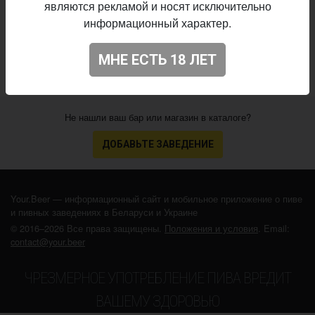
являются рекламой и носят исключительно
17.06.2026
выпуска:
информационный характер.
4.025
Оценка:
МНЕ ЕСТЬ 18 ЛЕТ
Не нашли ваш бар или магазин в каталоге?
ДОБАВЬТЕ ЗАВЕДЕНИЕ
Your.Beer — информационный сайт и мобильное приложение о пиве
и пивных заведениях в Беларуси и Украине
© 2016–2026 Все права защищены.
Положения и условия
. Email:
contact@your.beer
ЧРЕЗМЕРНОЕ УПОТРЕБЛЕНИЕ ПИВА ВРЕДИТ
ВАШЕМУ ЗДОРОВЬЮ