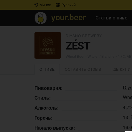
Минск
Русский
Статьи о пиве
DIYSNO BREWERY
ZÉST
Wheat Beer - Witbier / Blanche
• 4,7% ABV
О ПИВЕ
ОСТАВИТЬ ОТЗЫВ
ГДЕ КУПИ
Diy
Пивоварня:
Whea
Стиль:
4,7
Алкоголь:
13 
Горечь:
16.
Начало выпуска: