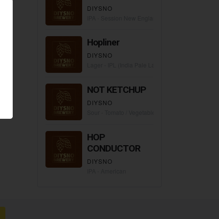
DIYSNO
IPA - Session New England / Hazy
Hopliner
DIYSNO
Lager - IPL (India Pale Lager)
NOT KETCHUP
DIYSNO
Sour - Tomato / Vegetable Gose
HOP
CONDUCTOR
DIYSNO
IPA - American