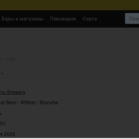
Поиск:
Бары и магазины
Пивоварни
Сорта
 • 13 IBU
ТЬ
sno Brewery
t Beer - Witbier / Blanche
%
IBU
04.2026