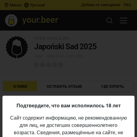
Добавьте заведение
FAQ
Минск
Русский
CYDR CHYLICZKI
Japoński Sad 2025
Cider - Other Fruit
• 6,8% ABV
О ПИВЕ
ОСТАВИТЬ ОТЗЫВ
ГДЕ КУПИТЬ
Cydr Chyliczki
Пивоварня:
Подтвердите, что вам исполнилось 18 лет
Cider - Other Fruit
Стиль:
Сайт содержит информацию, не рекомендованную
6,8%
Алкоголь:
для лиц, не достигших совершеннолетнего
Начало
возраста. Сведения, размещённые на сайте, не
30.06.2026
выпуска: