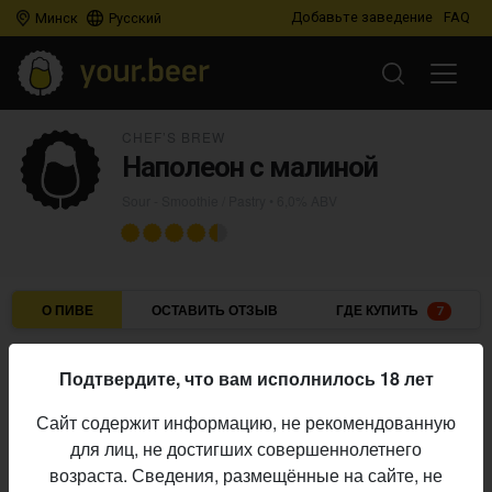
Добавьте заведение
FAQ
Минск
Русский
CHEF’S BREW
Наполеон с малиной
Sour - Smoothie / Pastry
• 6,0% ABV
О ПИВЕ
ОСТАВИТЬ ОТЗЫВ
ГДЕ КУПИТЬ
7
Chef’s Brew
Пивоварня:
Подтвердите, что вам исполнилось 18 лет
Sour - Smoothie / Pastry
Стиль:
Сайт содержит информацию, не рекомендованную
6,0%
Алкоголь:
для лиц, не достигших совершеннолетнего
Начало
возраста. Сведения, размещённые на сайте, не
19.06.2026
выпуска: