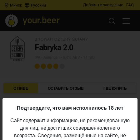
Добавьте заведение
FAQ
Минск
Русский
BROWAR CZTERY ŚCIANY
Fabryka 2.0
IPA - American
• 6,4% ABV • 14 IBU
О ПИВЕ
ОСТАВИТЬ ОТЗЫВ
ГДЕ КУПИТЬ
Browar Cztery Ściany
Пивоварня:
Подтвердите, что вам исполнилось 18 лет
IPA - American
Стиль:
Сайт содержит информацию, не рекомендованную
6,4%
Алкоголь:
для лиц, не достигших совершеннолетнего
14 IBU
Горечь:
возраста. Сведения, размещённые на сайте, не
Начало