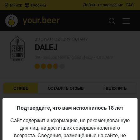
Добавьте заведение
FAQ
Минск
Русский
BROWAR CZTERY ŚCIANY
DALEJ
IPA - Session New England / Hazy
• 4,0% ABV
О ПИВЕ
ОСТАВИТЬ ОТЗЫВ
ГДЕ КУПИТЬ
Browar Cztery Ściany
Пивоварня:
Подтвердите, что вам исполнилось 18 лет
IPA - Session New England / Hazy
Стиль:
Сайт содержит информацию, не рекомендованную
4,0%
Алкоголь:
для лиц, не достигших совершеннолетнего
Начало
возраста. Сведения, размещённые на сайте, не
25.04.2026
выпуска: