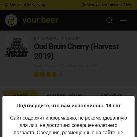
Добавьте заведение
FAQ
Минск
Русский
BROUWERIJ ’T VERZET
Oud Bruin Cherry (Harvest
2019)
Sour - Flanders Oud Bruin
• 6,0% ABV
О ПИВЕ
ОСТАВИТЬ ОТЗЫВ
ГДЕ КУПИТЬ
Подтвердите, что вам исполнилось 18 лет
Brouwerij ’t Verzet
Пивоварня:
Сайт содержит информацию, не рекомендованную
Sour - Flanders Oud Bruin
Стиль:
для лиц, не достигших совершеннолетнего
6,0%
Алкоголь:
возраста. Сведения, размещённые на сайте, не
Начало