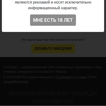
являются рекламой и носят исключительно
04.08.2020
выпуска:
информационный характер.
3.757
Оценка:
МНЕ ЕСТЬ 18 ЛЕТ
Не нашли ваш бар или магазин в каталоге?
ДОБАВЬТЕ ЗАВЕДЕНИЕ
Your.Beer — информационный сайт и мобильное приложение о пиве
и пивных заведениях в Беларуси и Украине
© 2016–2026 Все права защищены.
Положения и условия
. Email:
contact@your.beer
ЧРЕЗМЕРНОЕ УПОТРЕБЛЕНИЕ ПИВА ВРЕДИТ
ВАШЕМУ ЗДОРОВЬЮ