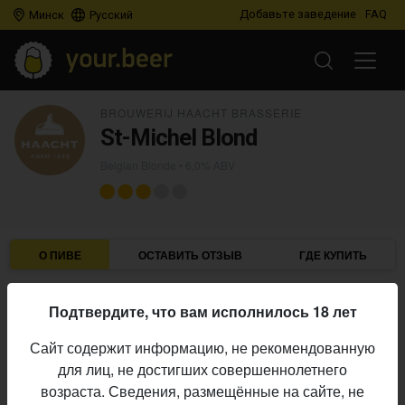
Добавьте заведение
FAQ
Минск
Русский
BROUWERIJ HAACHT BRASSERIE
St-Michel Blond
Belgian Blonde
• 6,0% ABV
О ПИВЕ
ОСТАВИТЬ ОТЗЫВ
ГДЕ КУПИТЬ
Brouwerij Haacht Brasserie
Пивоварня:
Подтвердите, что вам исполнилось 18 лет
Belgian Blonde
Стиль:
Сайт содержит информацию, не рекомендованную
6,0%
Алкоголь:
для лиц, не достигших совершеннолетнего
Начало
возраста. Сведения, размещённые на сайте, не
02.03.2012
выпуска: