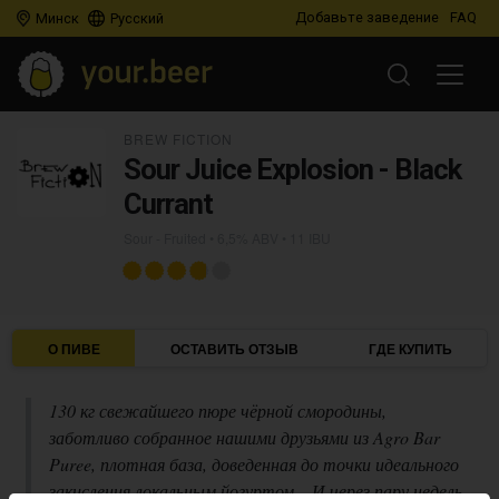
Добавьте заведение
FAQ
Минск
Русский
BREW FICTION
Sour Juice Explosion - Black
Currant
Sour - Fruited
• 6,5% ABV • 11 IBU
О ПИВЕ
ОСТАВИТЬ ОТЗЫВ
ГДЕ КУПИТЬ
130 кг свежайшего пюре чёрной смородины,
заботливо собранное нашими друзьями из Agro Bar
Puree, плотная база, доведенная до точки идеального
закисления локальным йогуртом... И через пару недель