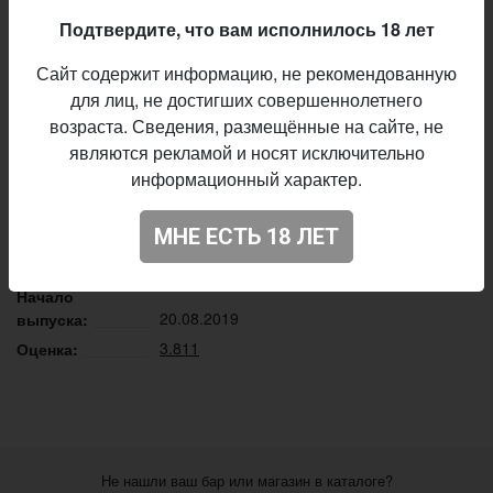
наш второй в серии, но не по значимости, Sour Juice
Подтвердите, что вам исполнилось 18 лет
Explosion - Black Currant заботливо встретит вас и
напомнит о самых ярких и тёплых моментах этого
Сайт содержит информацию, не рекомендованную
лета
для лиц, не достигших совершеннолетнего
возраста. Сведения, размещённые на сайте, не
Описание производителя
являются рекламой и носят исключительно
информационный характер.
Brew Fiction
Пивоварня:
Sour - Fruited
Стиль:
МНЕ ЕСТЬ 18 ЛЕТ
6,5%
Алкоголь:
11 IBU
Горечь:
Начало
20.08.2019
выпуска:
3.811
Оценка:
Не нашли ваш бар или магазин в каталоге?