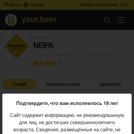
Добавьте заведение
FAQ
Минск
Русский
BRATER
NEIPA
IPA - New England / Hazy
• 6,5% ABV • 30 IBU
О ПИВЕ
ОСТАВИТЬ ОТЗЫВ
ГДЕ КУПИТЬ
Brater
Пивоварня:
Подтвердите, что вам исполнилось 18 лет
IPA - New England / Hazy
Стиль:
Сайт содержит информацию, не рекомендованную
6,5%
Алкоголь:
для лиц, не достигших совершеннолетнего
30 IBU
Горечь:
возраста. Сведения, размещённые на сайте, не
Начало