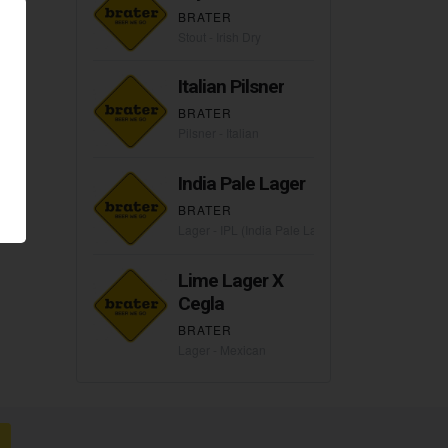
BRATER
Stout - Irish Dry
Italian Pilsner
BRATER
Pilsner - Italian
India Pale Lager
BRATER
Lager - IPL (India Pale Lager)
Lime Lager X
Cegla
BRATER
Lager - Mexican