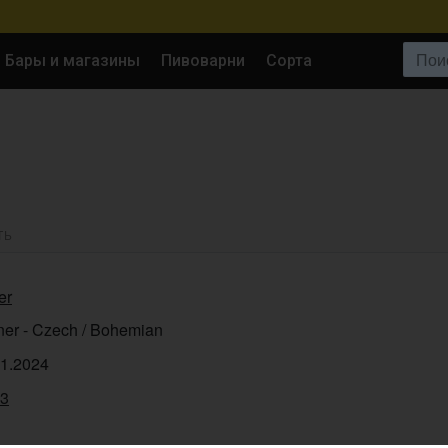
Поиск:
Бары и магазины
Пивоварни
Сорта
ТЬ
er
ner - Czech / Bohemian
11.2024
93