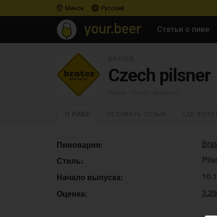
Минск
Русский
Статьи о пиве
BRATER
Czech pilsner
Pilsner - Czech / Bohemian
О ПИВЕ
ОСТАВИТЬ ОТЗЫВ
ГДЕ КУПИ
Brat
Пивоварня:
Pils
Стиль:
10.
Начало выпуска:
3.2
Оценка: