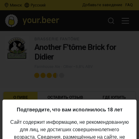
Добавьте заведение
FAQ
Минск
Русский
BRASSERIE FANTÔME
Another F'tôme Brick for
Didier
Farmhouse Ale - Other
• 6,8% ABV
О ПИВЕ
ОСТАВИТЬ ОТЗЫВ
ГДЕ КУПИТЬ
Подтвердите, что вам исполнилось 18 лет
Brasserie Fantôme
Пивоварня:
Сайт содержит информацию, не рекомендованную
Farmhouse Ale - Other
Стиль:
для лиц, не достигших совершеннолетнего
6,8%
Алкоголь:
возраста. Сведения, размещённые на сайте, не