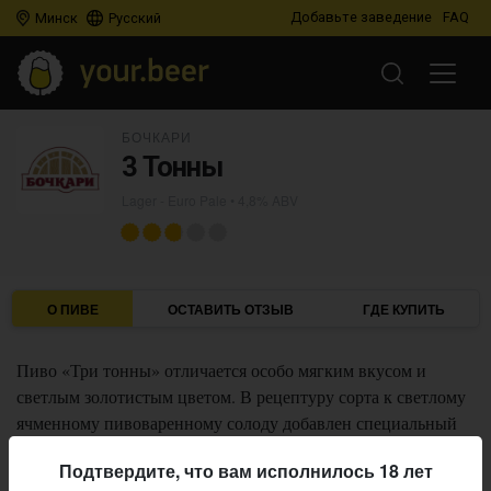
Добавьте заведение
FAQ
Минск
Русский
БОЧКАРИ
3 Тонны
Lager - Euro Pale
• 4,8% ABV
О ПИВЕ
ОСТАВИТЬ ОТЗЫВ
ГДЕ КУПИТЬ
Пиво «Три тонны» отличается особо мягким вкусом и
светлым золотистым цветом. В рецептуру сорта к светлому
ячменному пивоваренному солоду добавлен специальный
мюнхенский солод. Пиво «Три тонны» бродит и
Подтвердите, что вам исполнилось 18 лет
дображивает по классической технологии в закрытых