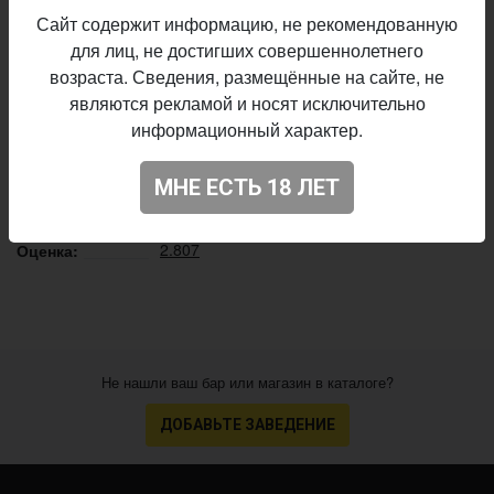
лагерных танках небольшого объёма в течение 7–10 дней.
Сайт содержит информацию, не рекомендованную
Окончательное созревание продолжается 21 день.
для лиц, не достигших совершеннолетнего
возраста. Сведения, размещённые на сайте, не
Бочкари
Пивоварня:
являются рекламой и носят исключительно
Lager - Euro Pale
Стиль:
информационный характер.
4,8%
Алкоголь:
постоянный выпуск
Производство:
МНЕ ЕСТЬ 18 ЛЕТ
Начало
11.07.2016
выпуска:
2.807
Оценка:
Не нашли ваш бар или магазин в каталоге?
ДОБАВЬТЕ ЗАВЕДЕНИЕ