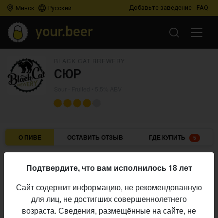
Добавьте заведение
FAQ
Минск
Русский
BLACK CAT BREWERY
СЮР
Sour - Fruited
• 5,5% ABV
О ПИВЕ
ОСТАВИТЬ ОТЗЫВ
ГДЕ КУПИТЬ
5
Black Cat Brewery
Пивоварня:
Подтвердите, что вам исполнилось 18 лет
Sour - Fruited
Стиль:
Сайт содержит информацию, не рекомендованную
5,5%
Алкоголь:
для лиц, не достигших совершеннолетнего
Начало
возраста. Сведения, размещённые на сайте, не
26.06.2026
выпуска: