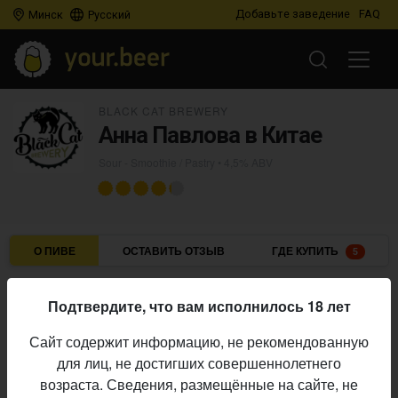
Добавьте заведение
FAQ
Минск
Русский
BLACK CAT BREWERY
Анна Павлова в Китае
Sour - Smoothie / Pastry
• 4,5% ABV
О ПИВЕ
ОСТАВИТЬ ОТЗЫВ
ГДЕ КУПИТЬ
5
Black Cat Brewery
Пивоварня:
Подтвердите, что вам исполнилось 18 лет
Sour - Smoothie / Pastry
Стиль:
Сайт содержит информацию, не рекомендованную
4,5%
Алкоголь:
для лиц, не достигших совершеннолетнего
Начало
возраста. Сведения, размещённые на сайте, не
15.05.2026
выпуска: