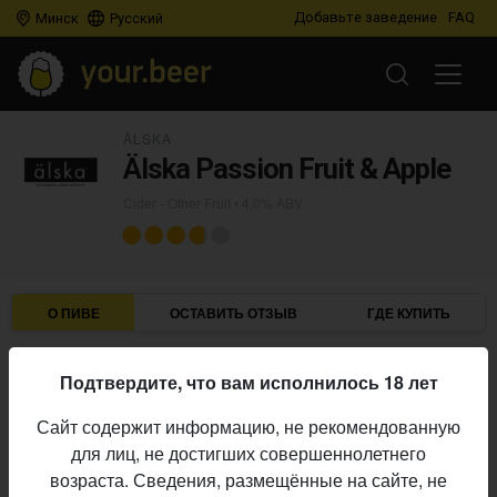
Добавьте заведение
FAQ
Минск
Русский
ÄLSKA
Älska Passion Fruit & Apple
Cider - Other Fruit
• 4,0% ABV
О ПИВЕ
ОСТАВИТЬ ОТЗЫВ
ГДЕ КУПИТЬ
Älska
Пивоварня:
Подтвердите, что вам исполнилось 18 лет
Cider - Other Fruit
Стиль:
Сайт содержит информацию, не рекомендованную
4,0%
Алкоголь:
для лиц, не достигших совершеннолетнего
постоянный выпуск
Производство:
возраста. Сведения, размещённые на сайте, не
Начало