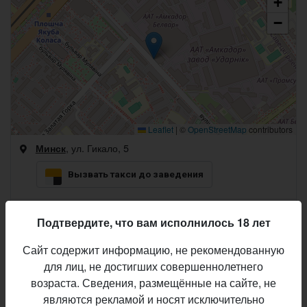
+
−
Leaflet
|
©
OpenStreetMap
contributors
, ул. Гикало, 5
Минск
Вызвать такси до заведения
+375 29 606-03-97
Телефон:
Подтвердите, что вам исполнилось 18 лет
Время работы:
Сайт содержит информацию, не рекомендованную
понедельник
12:00 – 00:00
для лиц, не достигших совершеннолетнего
вторник
12:00 – 00:00
возраста. Сведения, размещённые на сайте, не
являются рекламой и носят исключительно
среда
12:00 – 00:00