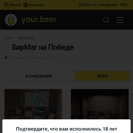
Добавьте заведение
FAQ
Минск
Русский
БАР
БИРМАГ
БирМаг на Победе
Работает сегодня до 23:00
О ЗАВЕДЕНИИ
ФОТО
Подтвердите, что вам исполнилось 18 лет